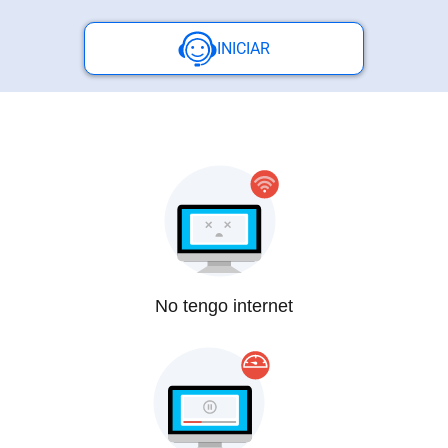
INICIAR
Centros
de
Atención
Telnor
-
Sitios
WiFi
No tengo internet