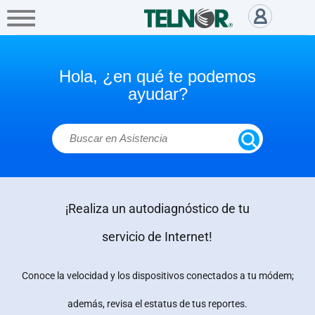
A+
Hogar
Negocio
Empresa
Atención a clientes, preguntas 
Servicios
Hola, ¿en qué te podemos
ayudar?
Mi
Telnor
Cobertura
¡Realiza un autodiagnóstico de tu
Portabilidad
servicio de Internet!
Paga
tu
Conoce la velocidad y los dispositivos conectados a tu módem;
Recibo
además, revisa el estatus de tus reportes.