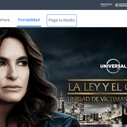
rtura
Portabilidad
Paga tu Recibo
res canales y programación - H