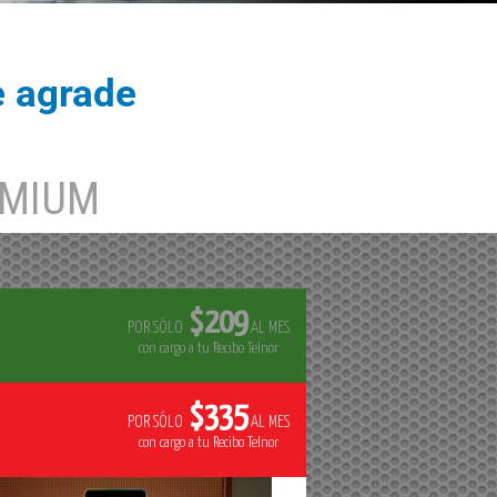
e agrade
EMIUM
$209
POR SÓLO
AL MES
con cargo a tu Recibo Telnor
$335
POR SÓLO
AL MES
con cargo a tu Recibo Telnor