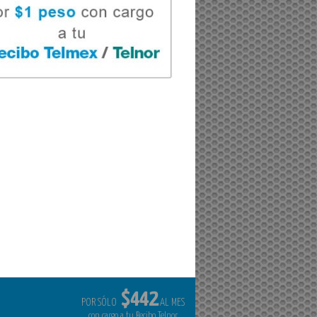
$442
POR SÓLO
AL MES
con cargo a tu Recibo Telnor