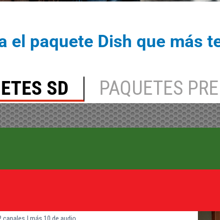
a el paquete Dish que más t
ETES SD
PAQUETES PR
2 canales | más 10 de audio