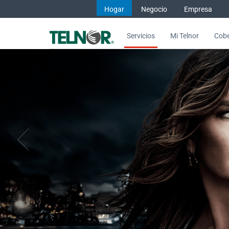
Saltar al contenido
Hogar
Negocio
Empresa
Servicios
Mi Telnor
Cobe
Con Dish disfrutas de los mejo