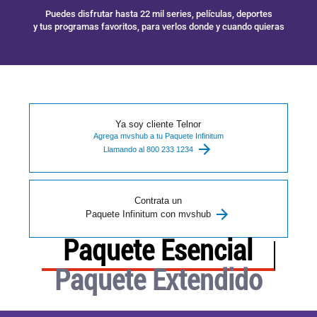
Puedes disfrutar hasta 22 mil series, películas, deportes
y tus programas favoritos, para verlos donde y cuando quieras
Centros
de
Atención
Telnor
-
Ya soy cliente Telnor
Sitios
Agrega mvshub a tu Paquete Infinitum
Llamando al 800 233 1234
WiFi
Contrata un
Paquete Infinitum con mvshub
Paquete Esencial
Paquete Extendido