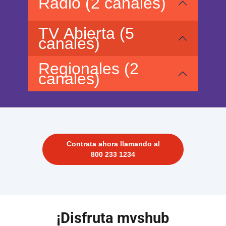
Radio (2 canales)
TV Abierta (5
canales)
Regionales (2
canales)
Contrata ahora llamando al
800 233 1234
¡Disfruta mvshub