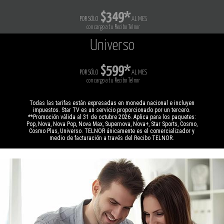
$349*
POR SÓLO
AL MES
con cargo a tu Recibo Telnor
Universo
$599*
POR SÓLO
AL MES
con cargo a tu Recibo Telnor
Todas las tarifas están expresadas en moneda nacional e incluyen
impuestos. Star TV es un servicio proporcionado por un tercero.
**Promoción válida al 31 de octubre 2026. Aplica para los paquetes:
Pop, Nova, Nova Pop, Nova Max, Supernova, Nova+, Star Sports, Cosmo,
Cosmo Plus, Universo. TELNOR únicamente es el comercializador y
medio de facturación a través del Recibo TELNOR.