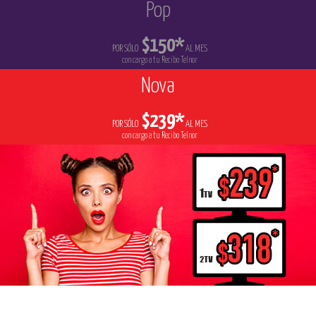
Pop
$150*
POR SÓLO
AL MES
con cargo a tu Recibo Telnor
Nova
$239*
POR SÓLO
AL MES
con cargo a tu Recibo Telnor