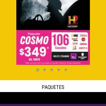
1
2
3
4
5
PAQUETES