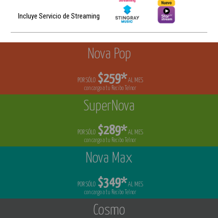
Incluye Servicio de Streaming
Nova Pop
$259*
POR SÓLO
AL MES
con cargo a tu Recibo Telnor
SuperNova
$289*
POR SÓLO
AL MES
con cargo a tu Recibo Telnor
Nova Max
$349*
POR SÓLO
AL MES
con cargo a tu Recibo Telnor
Cosmo