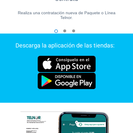
Realiza una contratación nueva de Paquete o Línea
Telnor.
1
2
3
Descarga la aplicación de las tiendas: