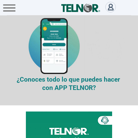
A+
Hogar
Negocio
Empresa
Administra tus servicios con ap
Servicios
Mi
Telnor
Cobertura
¿Conoces todo lo que puedes hacer
con APP TELNOR?
Portabilidad
Paga
tu
Recibo