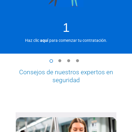
1
Haz clic
aquí
para comenzar tu contratación.
1
2
3
4
Consejos de nuestros expertos en
seguridad