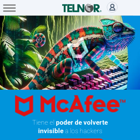
A+
Hogar
Negocio
Empresa
Antivirus McAfee protege tus 
Servicios
Mi
Telnor
Cobertura
Portabilidad
Paga
Tiene el
poder de volverte
tu
Recibo
invisible
a los hackers