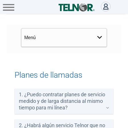
A+
Hogar
Negocio
Empresa
Planes de Llamadas Telnor, res
Servicios
Mi
Telnor
Cobertura
Planes de llamadas
Portabilidad
1. ¿Puedo contratar planes de servicio
medido y de larga distancia al mismo
Paga
tiempo para mi línea?
tu
Recibo
2. ¿Habrá algún servicio Telnor que no