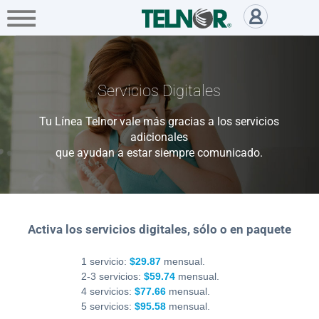
A+
Hogar
Negocio
Empresa
Servicios Adicionales a tu Lín
Servicios
Servicios Digitales
Mi
Telnor
Tu Línea Telnor vale más gracias a los servicios
adicionales
que ayudan a estar siempre comunicado.
Cobertura
Portabilidad
Activa los servicios digitales, sólo o en paquete
1 servicio:
$29.87
mensual.
Paga
2-3 servicios:
$59.74
mensual.
tu
4 servicios:
$77.66
mensual.
Recibo
5 servicios:
$95.58
mensual.