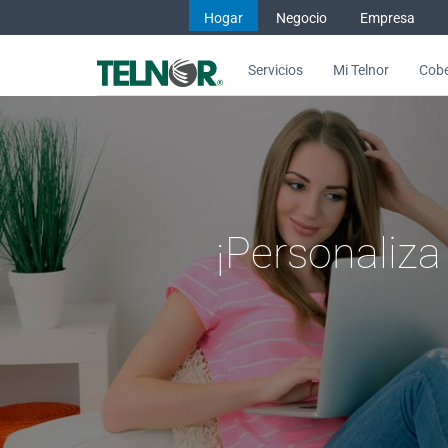
Saltar al contenido
Hogar
Negocio
Empresa
Servicios
Mi Telnor
Cobe
Cambia el nombre y contraseñ
¡Personaliza