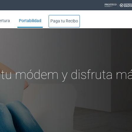
rtura
Portabilidad
Paga tu Recibo
a de tu módem Telnor - Hogar
 tu módem y disfruta má