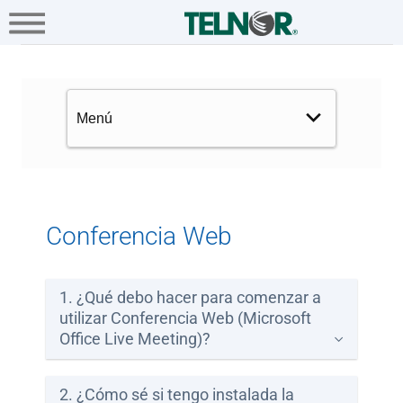
A+
Hogar
Negocio
Empresa
Conferencia Web Telmex - Asis
Soluciones
TI
Conectividad
Multinacionales
Conferencia Web
Ayuda
1. ¿Qué debo hacer para comenzar a
utilizar Conferencia Web (Microsoft
SIANA
Office Live Meeting)?
2. ¿Cómo sé si tengo instalada la