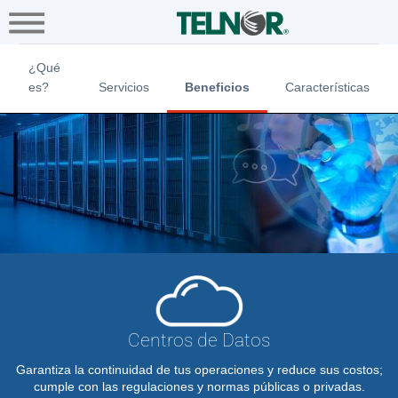
A+
Hogar
Negocio
Empresa
Centros de datos - Empresas
Soluciones
¿Qué
TI
es?
Servicios
Beneficios
Características
Conectividad
Multinacionales
Ayuda
SIANA
Centros de Datos
Garantiza la continuidad de tus operaciones y reduce sus costos;
cumple con las regulaciones y normas públicas o privadas.