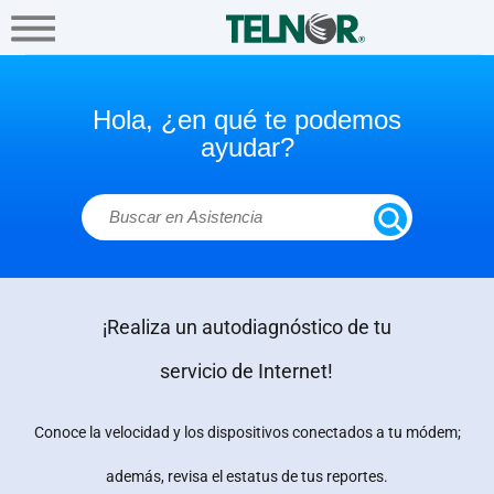
A+
Hogar
Negocio
Empresa
Asistencia sobre dudas de serv
Soluciones
TI
Hola, ¿en qué te podemos
ayudar?
Conectividad
Multinacionales
¡Realiza un autodiagnóstico de tu
Ayuda
servicio de Internet!
SIANA
Conoce la velocidad y los dispositivos conectados a tu módem;
además, revisa el estatus de tus reportes.