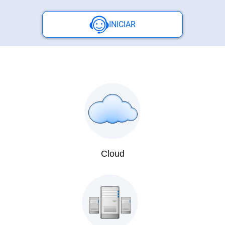
Centros
INICIAR
de
Atención
Telnor
-
Sitios
WiFi
Cloud