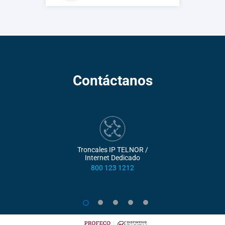
Contáctanos
Troncales IP TELNOR /
Internet Dedicado
800 123 1212
1
2
3
4
5