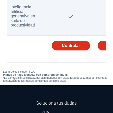
Inteligencia
artificial
generativa en
suite de
productividad
Contratar
Co
Los precios incluyen I.V.A.
Planes de Pago Mensual con compromiso anual.
*La cancelación anticipada del plan mensual con plazo forzoso a 12 meses, implica la
facturación de los meses pendientes de dicho plazo.
Soluciona tus dudas