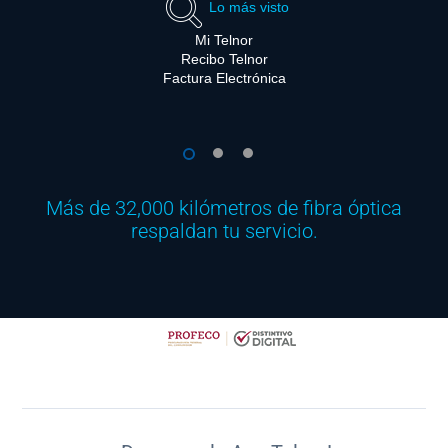
Lo más visto
Mi Telnor
Recibo Telnor
Factura Electrónica
1
2
3
Más de 32,000 kilómetros de fibra óptica
respaldan tu servicio.