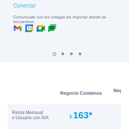
Conectar
Cr
Comunícate con tus colegas sin importar dónde se
Tod
encuentren.
cil
1
2
3
4
Negoci
Negocio Comienza
(s
Renta Mensual
163*
$
$
x Usuario con IVA