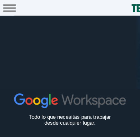
A+
Hogar
Negocio
Empresa
Google Workspace, te permite t
Servicios
Mi
Telnor
Cobertura
Tienda
en
línea
Todo lo que necesitas para trabajar
desde cualquier lugar.
Portabilidad