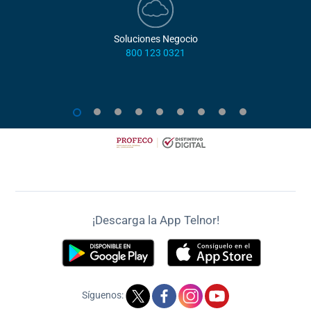
Soluciones Negocio
800 123 0321
1
2
3
4
5
6
7
8
9
¡Descarga la App Telnor!
Síguenos: