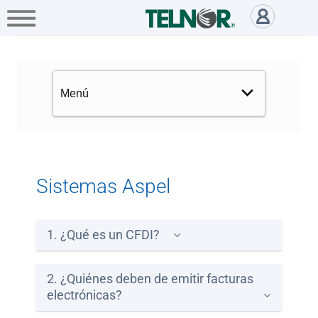
A+
Hogar
Negocio
Empresa
Sistemas Aspel - Asistencia
Servicios
Mi
Telnor
Cobertura
Sistemas Aspel
Tienda
en
1. ¿Qué es un CFDI?
línea
2. ¿Quiénes deben de emitir facturas
Portabilidad
electrónicas?