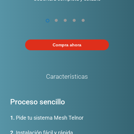
oficinas o negocios
1
2
3
4
5
Compra ahora
Características
Proceso sencillo
1.
Pide tu sistema Mesh Telnor
2.
Instalación fácil y rápida