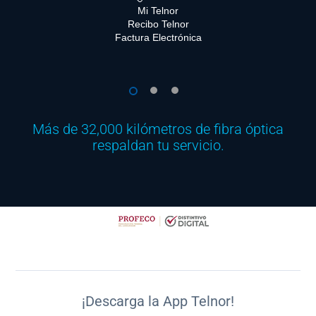
Mi Telnor
Recibo Telnor
Factura Electrónica
1
2
3
Más de 32,000 kilómetros de fibra óptica
respaldan tu servicio.
¡Descarga la App Telnor!