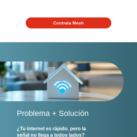
Paga
tu
Contrata Mesh
Recibo
Centros
de
Atención
Telnor
-
Sitios
WiFi
Problema + Solución
¿Tu internet es rápido, pero la
señal no llega a todos lados?