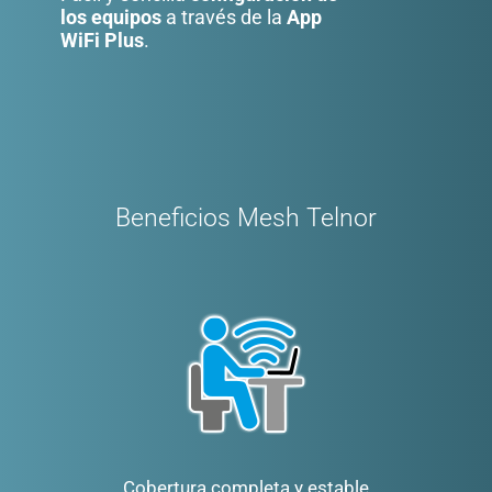
los equipos
a través de la
App
WiFi Plus
.
Beneficios Mesh Telnor
Cobertura completa y estable
Sin cambiar tu paquete actual
Se cobra en tu Recibo Telnor
Ideal para hogares grandes,
Fácil instalación