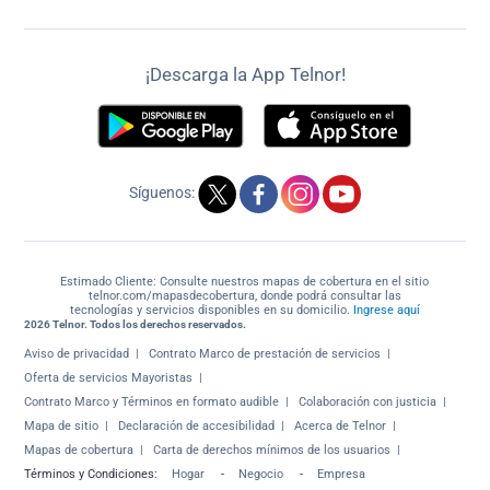
¡Descarga la App Telnor!
Síguenos:
Estimado Cliente: Consulte nuestros mapas de cobertura en el sitio
telnor.com/mapasdecobertura, donde podrá consultar las
tecnologías y servicios disponibles en su domicilio.
Ingrese aquí
2026 Telnor. Todos los derechos reservados.
Aviso de privacidad
Contrato Marco de prestación de servicios
Oferta de servicios Mayoristas
Contrato Marco y Términos en formato audible
Colaboración con justicia
Mapa de sitio
Declaración de accesibilidad
Acerca de Telnor
Mapas de cobertura
Carta de derechos mínimos de los usuarios
Términos y Condiciones:
Hogar
-
Negocio
-
Empresa