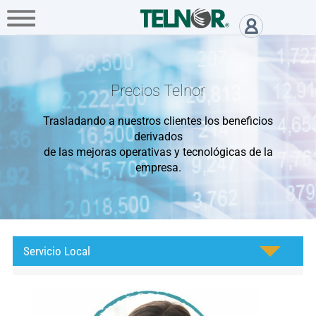
A+
Hogar
Negocio
Empresa
Servicio Local - Acerca de Teln
Acerca
de
Precios Telnor
Directorio
Trasladando a nuestros clientes los beneficios
de
derivados
oficinas
de las mejoras operativas y tecnológicas de la
empresa.
Centros
de
Servicio Local
Atención
Telnor
-
Sitios