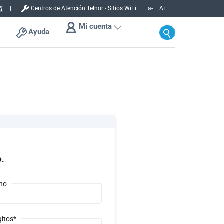
Centros de Atención Telnor - Sitios WiFi
a-
A+
Mi cuenta
Ayuda
o.
rno
gitos*